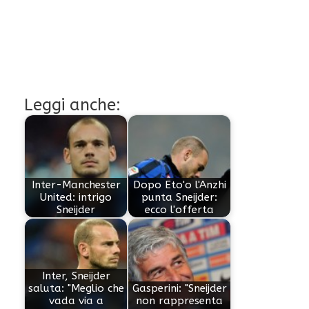
Leggi anche:
Inter-Manchester
Dopo Eto'o l'Anzhi
United: intrigo
punta Sneijder:
Sneijder
ecco l'offerta
Inter, Sneijder
saluta: "Meglio che
Gasperini: "Sneijder
vada via a
non rappresenta