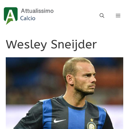
Vai
al
ME
contenuto
Wesley Sneijder