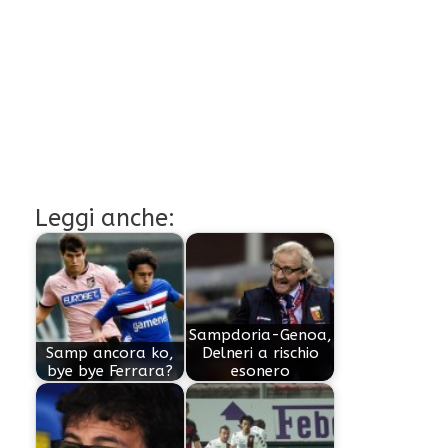
Leggi anche:
Sampdoria-Genoa,
Samp ancora ko,
Delneri a rischio
bye bye Ferrara?
esonero