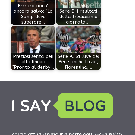
Ferrara non è
ancora salvo: "La
Serie B: i risultati
Samp deve
della tredicesima
superare…
giornata,…
Preziosi senza peli
Serie A, la Juve c'è!
sulla lingua:
Bene anche Lazio,
"Pronto al derby…
Fiorentina,…
calcio.
attualissimo.it è parte dell' AREA NEWS