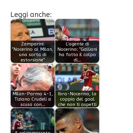
Leggi anche:
Zamparini:
L'agente di
"Nocerino al Milan,
Nocerino: "Galliani
una sorta di
ha fatto il colpo
estorsione"
di…
Milan-Parma 4-1,
Ibra-Nocerino, la
Tiziano Crudeli si
coppia del goal
scusa con…
che non ti aspetti
Il calciomercato