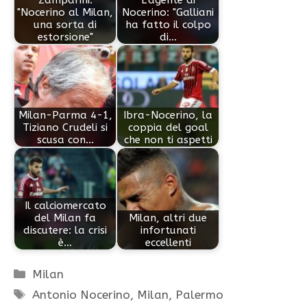
"Nocerino al Milan,
Nocerino: "Galliani
una sorta di
ha fatto il colpo
estorsione"
di…
Milan-Parma 4-1,
Ibra-Nocerino, la
Tiziano Crudeli si
coppia del goal
scusa con…
che non ti aspetti
Il calciomercato
del Milan fa
Milan, altri due
discutere: la crisi
infortunati
è…
eccellenti
Categorie
Milan
Tag
Antonio Nocerino
,
Milan
,
Palermo