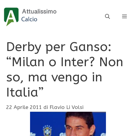
Vai
al
ME
contenuto
Derby per Ganso:
“Milan o Inter? Non
so, ma vengo in
Italia”
22 Aprile 2011
di
Flavio Li Volsi