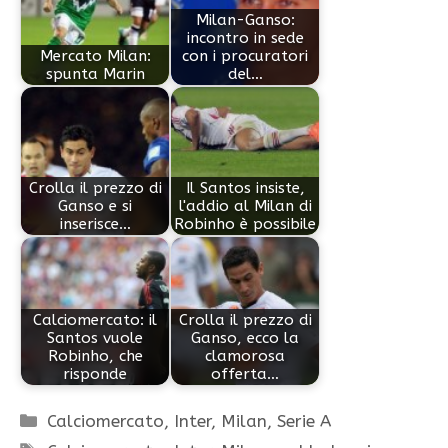
Milan-Ganso:
incontro in sede
Mercato Milan:
con i procuratori
spunta Marin
del…
Crolla il prezzo di
Il Santos insiste,
Ganso e si
l'addio al Milan di
inserisce…
Robinho è possibile
Calciomercato: il
Crolla il prezzo di
Santos vuole
Ganso, ecco la
Robinho, che
clamorosa
risponde
offerta…
Categorie
Calciomercato
,
Inter
,
Milan
,
Serie A
Tag