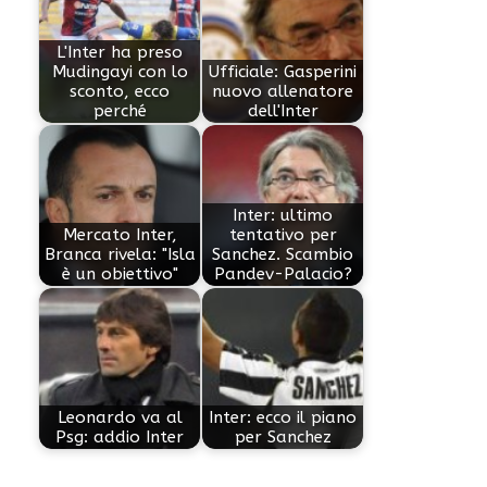
L'Inter ha preso
Mudingayi con lo
Ufficiale: Gasperini
sconto, ecco
nuovo allenatore
perché
dell'Inter
Inter: ultimo
Mercato Inter,
tentativo per
Branca rivela: "Isla
Sanchez. Scambio
è un obiettivo"
Pandev-Palacio?
Leonardo va al
Inter: ecco il piano
Psg: addio Inter
per Sanchez