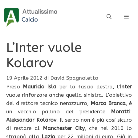
Vai
al
ME
contenuto
L’Inter vuole
Kolarov
19 Aprile 2012
di
David Spagnoletto
Preso
Mauricio Isla
per la fascia destra, l’
Inter
vuole rinforzare anche quella sinistra. L’obiettivo
del direttore tecnico nerazzurro,
Marco Branca
, è
un vecchio pallino del presidente
Moratti
:
Aleksandar Kolarov
. Il serbo non è più così sicuro
di restare al
Manchester City
, che nel 2010 lo
strappò alla
Lazio
per 22 milioni di euro. Già in