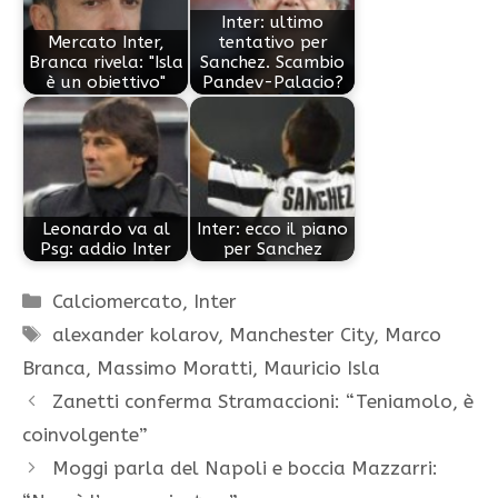
Inter: ultimo
Mercato Inter,
tentativo per
Branca rivela: "Isla
Sanchez. Scambio
è un obiettivo"
Pandev-Palacio?
Leonardo va al
Inter: ecco il piano
Psg: addio Inter
per Sanchez
Categorie
Calciomercato
,
Inter
Tag
alexander kolarov
,
Manchester City
,
Marco
Branca
,
Massimo Moratti
,
Mauricio Isla
Zanetti conferma Stramaccioni: “Teniamolo, è
coinvolgente”
Moggi parla del Napoli e boccia Mazzarri: