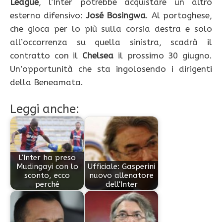
League
, l’Inter potrebbe acquistare un altro
esterno difensivo:
José Bosingwa
. Al portoghese,
che gioca per lo più sulla corsia destra e solo
all’occorrenza su quella sinistra, scadrà il
contratto con il
Chelsea
il prossimo 30 giugno.
Un’opportunità che sta ingolosendo i dirigenti
della Beneamata.
Leggi anche:
L'Inter ha preso
Mudingayi con lo
Ufficiale: Gasperini
sconto, ecco
nuovo allenatore
perché
dell'Inter