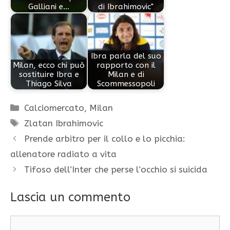
Galliani e…
di Ibrahimovic"
Ibra parla del suo
Milan, ecco chi può
rapporto con il
sostituire Ibra e
Milan e di
Thiago Silva
Scommessopoli
Categorie
Calciomercato
,
Milan
Tag
Zlatan Ibrahimovic
Prende arbitro per il collo e lo picchia:
allenatore radiato a vita
Tifoso dell’Inter che perse l’occhio si suicida
Lascia un commento
Commento