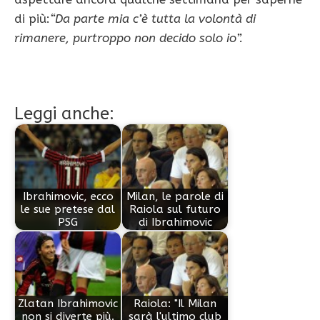
di più:
“Da parte mia c’è tutta la volontà di
rimanere, purtroppo non decido solo io”.
Leggi anche:
Ibrahimovic, ecco
Milan, le parole di
le sue pretese dal
Raiola sul futuro
PSG
di Ibrahimovic
Zlatan Ibrahimovic
Raiola: "Il Milan
non si diverte più.
sarà l'ultimo club