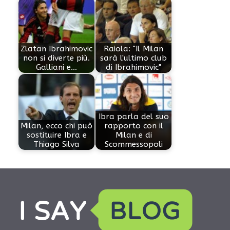
Zlatan Ibrahimovic
Raiola: "Il Milan
non si diverte più.
sarà l'ultimo club
Galliani e…
di Ibrahimovic"
Ibra parla del suo
Milan, ecco chi può
rapporto con il
sostituire Ibra e
Milan e di
Thiago Silva
Scommessopoli