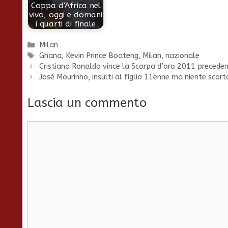
Coppa d'Africa nel
vivo, oggi e domani
i quarti di finale
Categorie
Milan
Tag
Ghana
,
Kevin Prince Boateng
,
Milan
,
nazionale
Cristiano Ronaldo vince la Scarpa d’oro 2011 precede
Josè Mourinho, insulti al figlio 11enne ma niente scorta
Lascia un commento
Commento