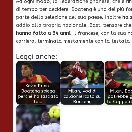
Ad ogni modo, la Federazione ghanese, che è rim
di tempo per decidere. Boateng è uno dei più fo
parte della selezione del suo paese. Inoltre
ha 
addio alla propria nazionale. Basti pensare c
hanno fatto a 34 anni
. Il francese, con la sua 
carriera, terminata mestamente con la testata 
Leggi anche:
Kevin Prince
Boateng spiega
Milan, voci di
Milan, Bo
perché ha lasciato
calciomercato su
potrebbe g
la…
Boateng
la Coppa d