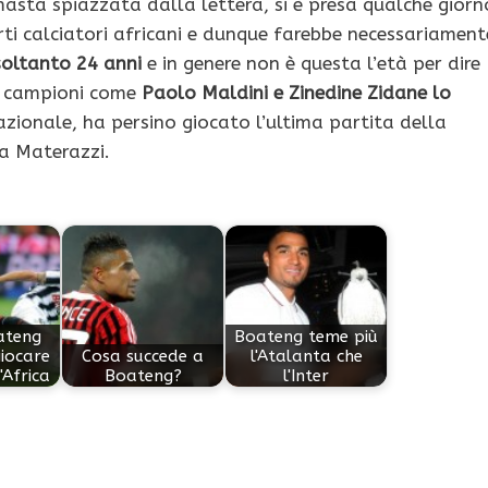
asta spiazzata dalla lettera, si è presa qualche giorn
rti calciatori africani e dunque farebbe necessariament
soltanto 24 anni
e in genere non è questa l’età per dire
he campioni come
Paolo Maldini e Zinedine Zidane lo
nazionale, ha persino giocato l’ultima partita della
a Materazzi.
ateng
Boateng teme più
iocare
Cosa succede a
l'Atalanta che
'Africa
Boateng?
l'Inter