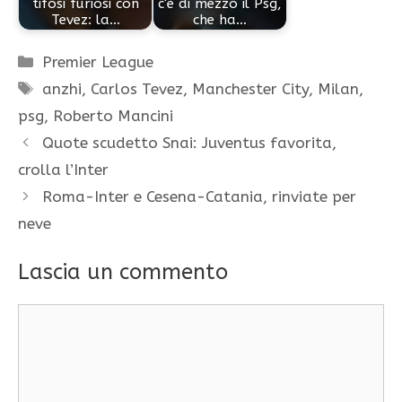
tifosi furiosi con
c'è di mezzo il Psg,
Tevez: la…
che ha…
Categorie
Premier League
Tag
anzhi
,
Carlos Tevez
,
Manchester City
,
Milan
,
psg
,
Roberto Mancini
Quote scudetto Snai: Juventus favorita,
crolla l’Inter
Roma-Inter e Cesena-Catania, rinviate per
neve
Lascia un commento
Commento