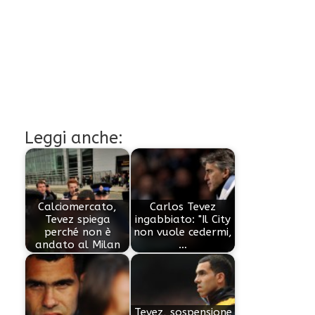
Leggi anche:
Calciomercato,
Carlos Tevez
Tevez spiega
ingabbiato: "Il City
perché non è
non vuole cedermi,
andato al Milan
…
Tevez, sospensione