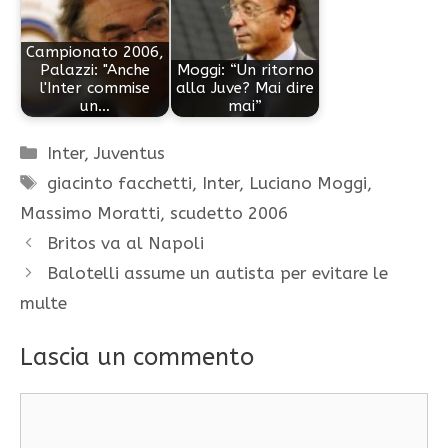
Campionato 2006,
Palazzi: "Anche
Moggi: “Un ritorno
l'Inter commise
alla Juve? Mai dire
un…
mai”
Categorie
Inter
,
Juventus
Tag
giacinto facchetti
,
Inter
,
Luciano Moggi
,
Massimo Moratti
,
scudetto 2006
Britos va al Napoli
Balotelli assume un autista per evitare le
multe
Lascia un commento
Commento