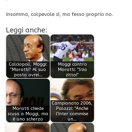
Insomma, colpevole sì, ma fesso proprio no.
Leggi anche:
Calciopoli, Moggi:
Moggi contro
"Moratti? Al suo
Moratti: "Stia
posto avrei…
zitto!"
Campionato 2006,
Moratti chiede
Palazzi: "Anche
scusa a Moggi, ma
l'Inter commise
è uno scherzo
un…