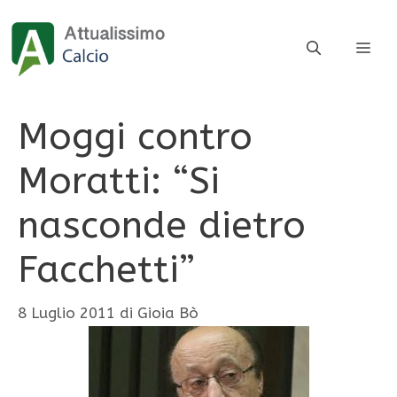
Vai
al
ME
contenuto
Moggi contro
Moratti: “Si
nasconde dietro
Facchetti”
8 Luglio 2011
di
Gioia Bò