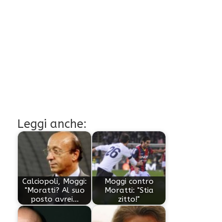
Leggi anche:
Calciopoli, Moggi:
Moggi contro
"Moratti? Al suo
Moratti: "Stia
posto avrei…
zitto!"