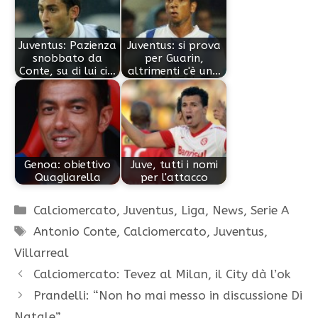
Juventus: Pazienza
Juventus: si prova
snobbato da
per Guarin,
Conte, su di lui ci…
altrimenti c'è un…
Genoa: obiettivo
Juve, tutti i nomi
Quagliarella
per l'attacco
Categorie
Calciomercato
,
Juventus
,
Liga
,
News
,
Serie A
Tag
Antonio Conte
,
Calciomercato
,
Juventus
,
Villarreal
Calciomercato: Tevez al Milan, il City dà l’ok
Prandelli: “Non ho mai messo in discussione Di
Natale”