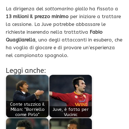
La dirigenza del
sottomarino giallo
ha fissato a
13 milioni il prezzo minimo
per iniziare a trattare
la cessione. La Juve potrebbe abbassare le
richieste inserendo nella trattativa
Fabio
Quagliarella
, uno degli attaccanti in esubero, che
ha voglia di giocare e di provare un’esperienza
nel campionato spagnolo.
Leggi anche:
Conte stuzzica il
Milan: "Borriello
Juve, è fatta per
come Pirlo"
Vucinic