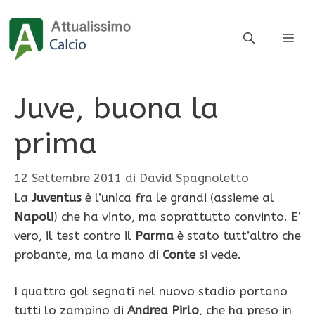
Vai
al
ME
contenuto
Juve, buona la
prima
12 Settembre 2011
di
David Spagnoletto
La
Juventus
è l’unica fra le grandi (assieme al
Napoli
) che ha vinto, ma soprattutto convinto. E’
vero, il test contro il
Parma
è stato tutt’altro che
probante, ma la mano di
Conte
si vede.
I quattro gol segnati nel nuovo stadio portano
tutti lo zampino di
Andrea Pirlo
, che ha preso in