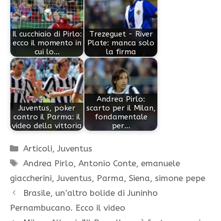
Il cucchiaio di Pirlo:
Trezeguet - River
ecco il momento in
Plate: manca solo
cui lo…
la firma
Andrea Pirlo:
Juventus, poker
scarto per il Milan,
contro il Parma: il
fondamentale
video della vittoria
per…
Categorie
Articoli
,
Juventus
Tag
Andrea Pirlo
,
Antonio Conte
,
emanuele
giaccherini
,
Juventus
,
Parma
,
Siena
,
simone pepe
Brasile, un’altro bolide di Juninho
Pernambucano. Ecco il video