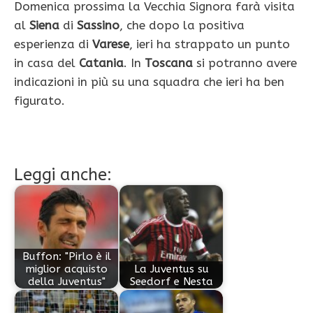
Domenica prossima la Vecchia Signora farà visita
al
Siena
di
Sassino
, che dopo la positiva
esperienza di
Varese
, ieri ha strappato un punto
in casa del
Catania
. In
Toscana
si potranno avere
indicazioni in più su una squadra che ieri ha ben
figurato.
Leggi anche:
Buffon: "Pirlo è il
miglior acquisto
La Juventus su
della Juventus"
Seedorf e Nesta