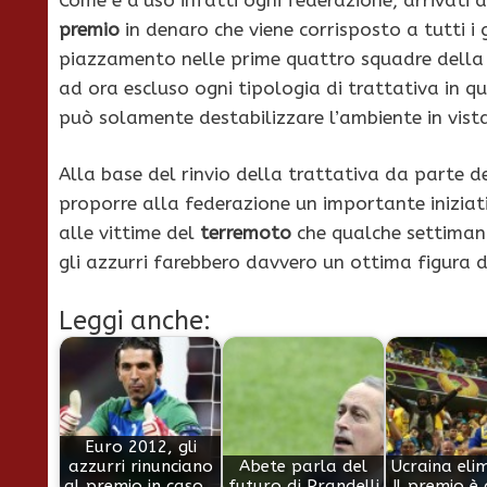
premio
in denaro che viene corrisposto a tutti i gi
piazzamento nelle prime quattro squadre della 
ad ora escluso ogni tipologia di trattativa in q
può solamente destabilizzare l’ambiente in vista 
Alla base del rinvio della trattativa da parte d
proporre alla federazione un importante iniziat
alle vittime del
terremoto
che qualche settimana
gli azzurri farebbero davvero un ottima figura d
Leggi anche:
Euro 2012, gli
azzurri rinunciano
Abete parla del
Ucraina eli
al premio in caso…
futuro di Prandelli
Il premio è