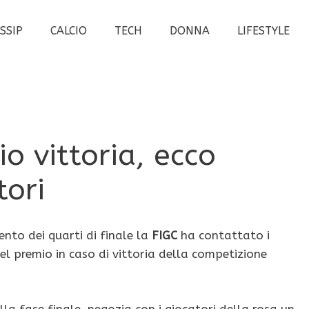
SSIP
CALCIO
TECH
DONNA
LIFESTYLE
io vittoria, ecco
tori
ento dei quarti di finale la
FIGC
ha contattato i
el premio in caso di vittoria della competizione
lla fase finale, negozia con i giocatori della rosa un