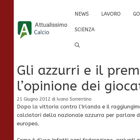
Vai
al
NEWS
LAVORO
GO
contenuto
SCIENZA
Gli azzurri e il prem
l’opinione dei gioca
21 Giugno 2012
di
Ivano Sorrentino
Dopo la vittoria contro l’Irlanda e il raggiungim
calciatori della nazionale azzurra per parlare d
europea.
Come è d’uso infatti ogni federazione, arrivati a