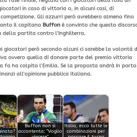
ocatori in caso di vittoria o, in alcuni casi, di
competizione. Gli azzurri però avrebbero almeno fino
uanto il capitano
Buffon
è convinto che questo discors
della partita contro l’Inghilterra.
ei giocatori però secondo alcuni ci sarebbe la volontà d
iva ovvero quella di donare parte del premio vittoria
 fa ha colpito l’Emilia. Se la proposta andrà in porto
inanzi all’opinione pubblica italiana.
Buffon non si
Italia, ecco tutte le
minata?
accontenta: "Voglio
combinazioni per
 doppio
vincere"
passare il turno