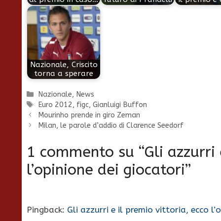
Nazionale, Criscito
torna a sperare
Categorie
Nazionale
,
News
Tag
Euro 2012
,
figc
,
Gianluigi Buffon
Mourinho prende in giro Zeman
Milan, le parole d’addio di Clarence Seedorf
1 commento su “Gli azzurri e
l’opinione dei giocatori”
Pingback:
Gli azzurri e il premio vittoria, ecco l