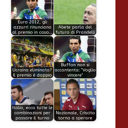
Euro 2012, gli
azzurri rinunciano
Abete parla del
al premio in caso…
futuro di Prandelli
Buffon non si
Ucraina eliminata?
accontenta: "Voglio
Il premio è doppio
vincere"
Italia, ecco tutte le
combinazioni per
Nazionale, Criscito
passare il turno
torna a sperare