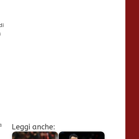
di
a
o
a
Leggi anche: