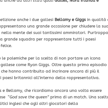
 anche da altri stati quali
Galles, Nord Irlanda e
etizione anche i due gallesi
Bellamy e Giggs
in qualità 
rappresentano una grande occasione per chiudere la su
o nella mente dei suoi tantissimi ammiratori. Purtropp
ca grande squadra per rappresentare tutti i paesi
felice.
e le polemiche per la scelta di non portare un icona
 gallese come Ryan Giggs. Oltre questo primo episodio
 che hanno contribuito ad incrinare ancora di più il
ri paesi britannici all’interno della rappresentativa.
ggs e Bellamy, che ricordiamo ancora una volta essere
ese “
God save the queen”
prima di un match. Una scelt
tici inglesi che agli altri giocatori della