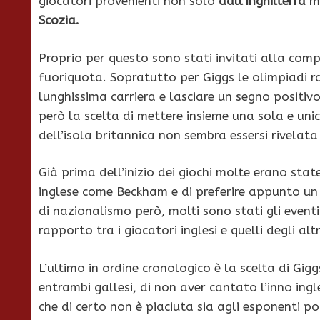
giocatori provenienti non solo
dall’Inghilterra
ma
Scozia.
Proprio per questo sono stati invitati alla comp
fuoriquota. Sopratutto per Giggs le olimpiadi 
lunghissima carriera e lasciare un segno positiv
però la scelta di mettere insieme una sola e uni
dell’isola britannica non sembra essersi rivelata 
Già prima dell’inizio dei giochi molte erano stat
inglese come Beckham e di preferire appunto un
di nazionalismo però, molti sono stati gli eventi
rapporto tra i giocatori inglesi e quelli degli alt
L’ultimo in ordine cronologico è la scelta di Gi
entrambi gallesi, di non aver cantato l’inno ingl
che di certo non è piaciuta sia agli esponenti poli