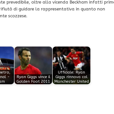
te prevedibile, oltre alla vicenda Beckham infatti prim
 rifiutò di guidare la rappresentativa in quanto non
ente scozzese.
metro,
Ufficiale: Ryan
nal -
Ryan Giggs vince il
Giggs rinnova col
am
Golden Foot 2011
Manchester United