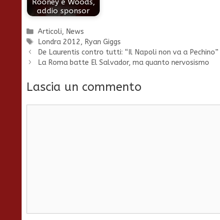
Rooney e Woods,
addio sponsor
Categorie
Articoli
,
News
Tag
Londra 2012
,
Ryan Giggs
De Laurentis contro tutti: “Il Napoli non va a Pechino”
La Roma batte El Salvador, ma quanto nervosismo
Lascia un commento
Commento