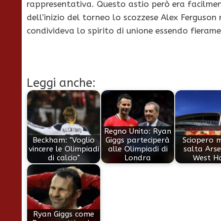
rappresentativa. Questo astio però era facilmen
dell’inizio del torneo lo scozzese Alex Ferguson
condivideva lo spirito di unione essendo fieram
Leggi anche:
Regno Unito: Ryan
Beckham: "Voglio
Giggs parteciperà
Sciopero 
vincere le Olimpiadi
alle Olimpiadi di
salta Arse
di calcio"
Londra
West H
Ryan Giggs come