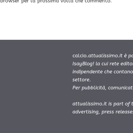
o browser per la prossima volta che commento.
calcio.
attualissimo.it è 
IsayBlog! la cui rete edit
indipendente che contano 
settore.
Per pubblicità, comunicat
attualissimo.it is part of
advertising, press releas