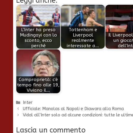
Leggi anche:
L'Inter ha preso
Tottenham e
Mudingayi con lo
Liverpool
Il Liverpoo
sconto, ecco
realmente
un gioca
perché
interessate a…
dell'In
Comproprietà: c'è
tempo fino alle 19,
Viviano il…
Categorie
Inter
Ufficiale: Manolas al Napoli e Diawara alla Roma
Vidal all’Inter solo ad alcune condizioni: tutte le ulti
Lascia un commento