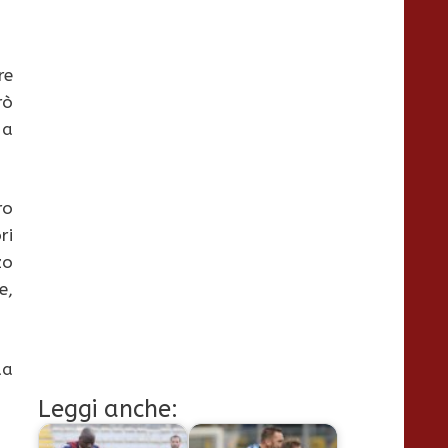
re
rò
 a
ro
ri
zo
e,
da
Leggi anche: