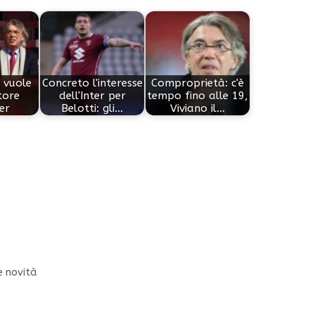
l vuole
Concreto l'interesse
Comproprietà: c'è
tore
dell'Inter per
tempo fino alle 19,
ter
Belotti: gli…
Viviano il…
me novità