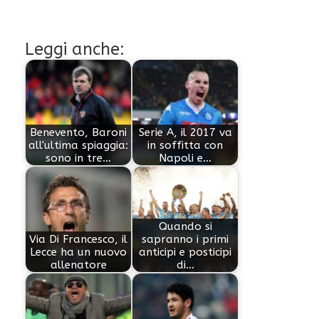
Leggi anche:
Benevento, Baroni
Serie A, il 2017 va
all'ultima spiaggia:
in soffitta con
sono in tre…
Napoli e…
Quando si
Via Di Francesco, il
sapranno i primi
Lecce ha un nuovo
anticipi e posticipi
allenatore
di…