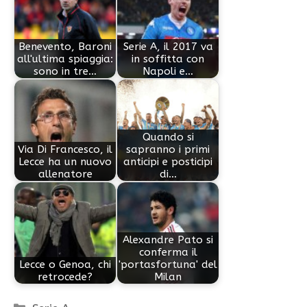
Benevento, Baroni
Serie A, il 2017 va
all'ultima spiaggia:
in soffitta con
sono in tre…
Napoli e…
Quando si
Via Di Francesco, il
sapranno i primi
Lecce ha un nuovo
anticipi e posticipi
allenatore
di…
Alexandre Pato si
conferma il
Lecce o Genoa, chi
'portasfortuna' del
retrocede?
Milan
Categorie