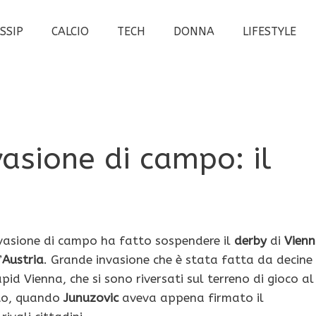
SSIP
CALCIO
TECH
DONNA
LIFESTYLE
vasione di campo: il
vasione di campo ha fatto sospendere il
derby
di
Vien
’
Austria
. Grande invasione che è stata fatta da decine
apid Vienna, che si sono riversati sul terreno di gioco al
to, quando
Junuzovic
aveva appena firmato il