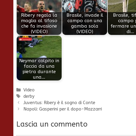
Ribery regala la
Brasile, invade il
Brasile, tif
maglia al tifoso
campo con una
campo 
che fa invasione
gamba sola
fermare un
(VIDEO)
(VIDEO)
di…
Neymar colpito in
faccia da una
pietra durante
una…
Categorie
Video
Tag
derby
Juventus: Ribery è il sogno di Conte
Napoli: Gasperini per il dopo-Mazzarri
Lascia un commento