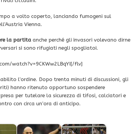
ivali cittadini.
campo a volto coperto, lanciando fumogeni sul
ll’Austria Vienna.
re la partita
anche perché gli invasori volevano dirne
ersari si sono rifugiati negli spogliatoi.
e.com/watch?v=9CKWw2LBqYI[/flv]
tabilito l’ordine. Dopo trenta minuti di discussioni, gli
feriti) hanno ritenuto opportuno sospendere
resa per tutelare la sicurezza di tifosi, calciatori e
contro con circa un’ora di anticipo.