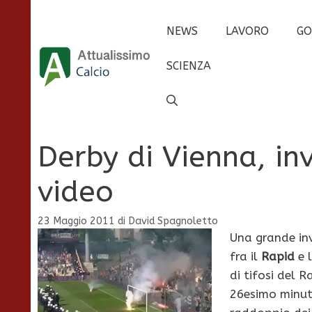
Vai
al
NEWS
LAVORO
GO
contenuto
SCIENZA
Derby di Vienna, in
video
23 Maggio 2011
di
David Spagnoletto
Una grande in
fra il
Rapid
e l
di tifosi del R
26esimo minu