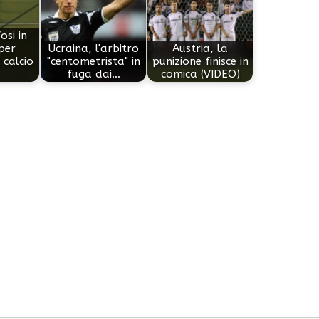
osi in
per
Ucraina, l'arbitro
Austria, la
 calcio
"centometrista" in
punizione finisce in
fuga dai…
comica (VIDEO)