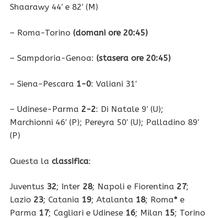
Shaarawy 44′ e 82′ (M)
– Roma-Torino
(domani ore 20:45)
– Sampdoria-Genoa:
(stasera ore 20:45)
– Siena-Pescara
1-0
: Valiani 31′
– Udinese-Parma
2-2
: Di Natale 9′ (U);
Marchionni 46′ (P); Pereyra 50′ (U); Palladino 89′
(P)
Questa la
classifica
:
Juventus
32
; Inter
28
; Napoli
e Fiorentina
27
;
Lazio
23
; Catania
19
; Atalanta
18
; Roma
*
e
Parma
17
; Cagliari e Udinese
16
; Milan
15
; Torino