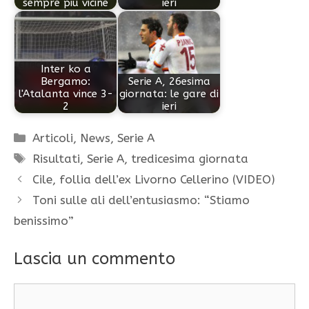
sempre più vicine
ieri
Inter ko a
Bergamo:
Serie A, 26esima
l'Atalanta vince 3-
giornata: le gare di
2
ieri
Categorie
Articoli
,
News
,
Serie A
Tag
Risultati
,
Serie A
,
tredicesima giornata
Cile, follia dell’ex Livorno Cellerino (VIDEO)
Toni sulle ali dell’entusiasmo: “Stiamo
benissimo”
Lascia un commento
Commento