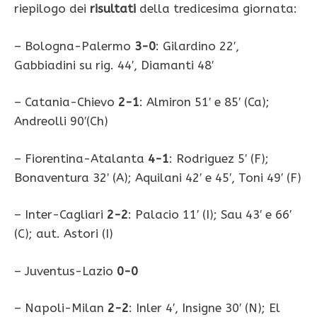
riepilogo dei
risultati
della tredicesima giornata:
– Bologna-Palermo
3-0
: Gilardino 22′,
Gabbiadini su rig. 44′, Diamanti 48′
– Catania-Chievo
2-1
: Almiron 51′ e 85′ (Ca);
Andreolli 90′(Ch)
– Fiorentina-Atalanta
4-1
: Rodriguez 5′ (F);
Bonaventura 32′ (A); Aquilani 42′ e 45′, Toni 49′ (F)
– Inter-Cagliari
2-2
: Palacio 11′ (I); Sau 43′ e 66′
(C); aut. Astori (I)
– Juventus-Lazio
0-0
– Napoli-Milan
2-2
: Inler 4′, Insigne 30′ (N); El