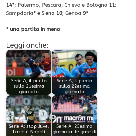
14*
; Palermo, Pescara, Chievo e Bologna
11
;
Sampdoria
*
e Siena
10
; Genoa
9*
* una partita in meno
Leggi anche:
Serie A, il punto
Serie A, il punto
sulla 21esima
sulla 22esima
giornata
giornata
Serie A: stop Juve,
Serie A, 25esima
Lazio e Napoli
giornata: le gare di