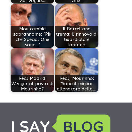
via, voglio…
One"
Mou cambia
Il Barcellona
soprannome: "Più
trema: il rinnovo di
che Special One
Guardiola è
sono..."
lontano
Real Madrid:
Real, Mourinho:
Wenger al posto di
"Sono il miglior
Mourinho?
allenatore della…