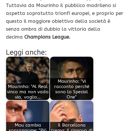
Tuttavia da Mourinho il pubblico madrileno si
aspetta sopratutto trionfi europei, e proprio per
questo il maggiore obiettivo della società è
senza ombra di dubbio la vittoria della
decima
Champions League.
Leggi anche:
Mourinho: "Vi
Mourinho: "Al Real
racconto perchè
vinco ma non vado
sono lo Special
via, voglio…
One"
Mou cambia
Il Barcellona
soprannome: "Più
trema: il rinnovo di