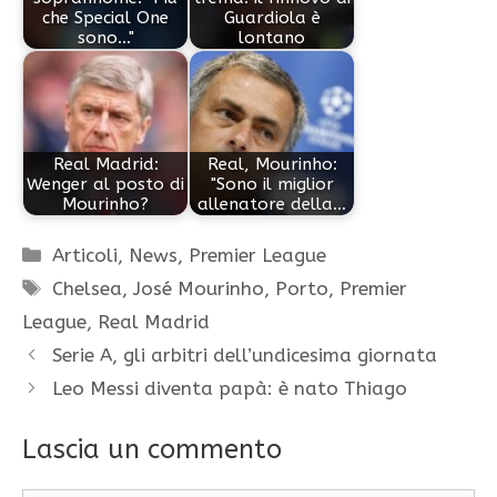
che Special One
Guardiola è
sono..."
lontano
Real Madrid:
Real, Mourinho:
Wenger al posto di
"Sono il miglior
Mourinho?
allenatore della…
Categorie
Articoli
,
News
,
Premier League
Tag
Chelsea
,
José Mourinho
,
Porto
,
Premier
League
,
Real Madrid
Serie A, gli arbitri dell’undicesima giornata
Leo Messi diventa papà: è nato Thiago
Lascia un commento