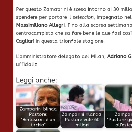
Per questo Zamaprini è sceso intorno ai 30 milion
spendere per portare il
seleccion
, impegnato nel
Massimiliano Allegri
.
Fino alla scorsa settimana
centrocampista che sa fare bene le due fasi co
Cagliari
in questa trionfale stagione.
L’amministratore delegato del Milan,
Adriano Ga
ufficializ
Leggi anche:
Zamparini blinda
Pastore:
Zamparini rilancia:
Zampari
"Berlusconi è un
Pastore vale 60
"Pastore g
tirchio"
milioni
all'este