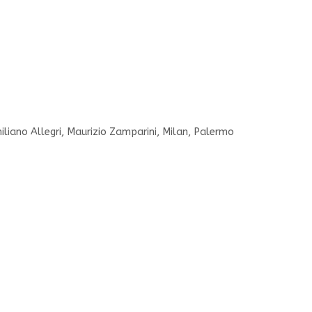
liano Allegri
,
Maurizio Zamparini
,
Milan
,
Palermo