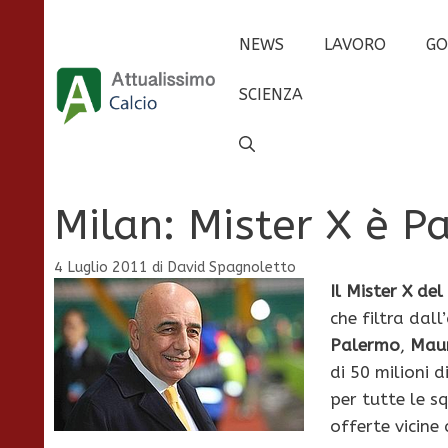
Vai
al
NEWS
LAVORO
GO
contenuto
SCIENZA
Milan: Mister X è P
4 Luglio 2011
di
David Spagnoletto
Il Mister X del
che filtra dal
Palermo
,
Maur
di 50 milioni d
per tutte le s
offerte vicine 