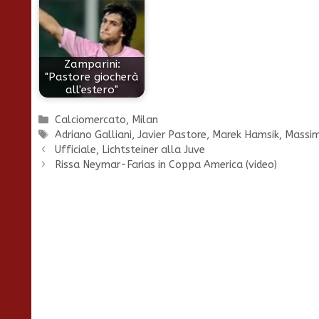
Zamparini:
"Pastore giocherà
all'estero"
Categorie
Calciomercato
,
Milan
Tag
Adriano Galliani
,
Javier Pastore
,
Marek Hamsik
,
Massimi
Ufficiale, Lichtsteiner alla Juve
Rissa Neymar-Farias in Coppa America (video)