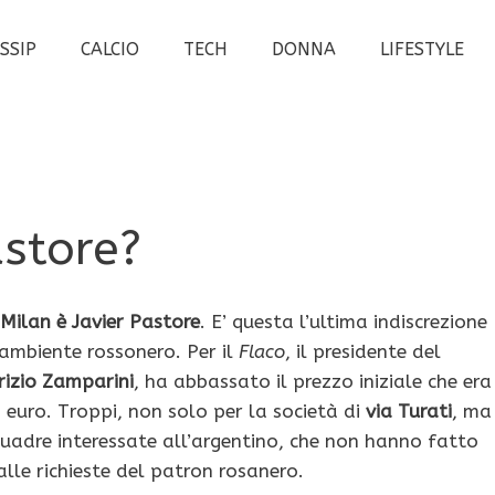
SSIP
CALCIO
TECH
DONNA
LIFESTYLE
astore?
 Milan è Javier Pastore
. E’ questa l’ultima indiscrezione
l’ambiente rossonero. Per il
Flaco
, il presidente del
izio Zamparini
, ha abbassato il prezzo iniziale che era
i euro. Troppi, non solo per la società di
via Turati
, ma
quadre interessate all’argentino, che non hanno fatto
alle richieste del patron rosanero.