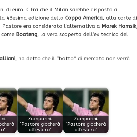
i di euro. Cifra che il Milan sarebbe disposto a
la 43esima edizione della
Coppa America
, alla corte di
 Pastore era considerato l’alternativa a
Marek Hamsik
sì come
Boateng
, la vera scoperta dell’ex tecnico del
lliani
, ha detto che il “botto” di mercato non verrà
ni:
Zamparini:
Zamparini:
iocherà
"Pastore giocherà
"Pastore giocherà
ro"
all'estero"
all'estero"