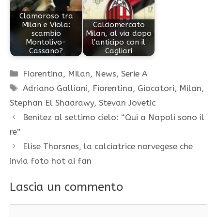
Clamoroso tra
Milan e Viola:
Calciomercato
scambio
Milan, al via dopo
Montolivo-
l'anticipo con il
Cassano?
Cagliari
Categorie
Fiorentina
,
Milan
,
News
,
Serie A
Tag
Adriano Galliani
,
Fiorentina
,
Giocatori
,
Milan
,
Stephan El Shaarawy
,
Stevan Jovetic
Benitez al settimo cielo: “Qui a Napoli sono il
re”
Elise Thorsnes, la calciatrice norvegese che
invia foto hot ai fan
Lascia un commento
Commento