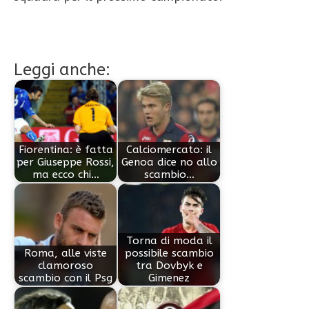
Leggi anche:
Fiorentina: è fatta
Calciomercato: il
per Giuseppe Rossi,
Genoa dice no allo
ma ecco chi…
scambio…
Torna di moda il
Roma, alle viste
possibile scambio
clamoroso
tra Dovbyk e
scambio con il Psg
Gimenez