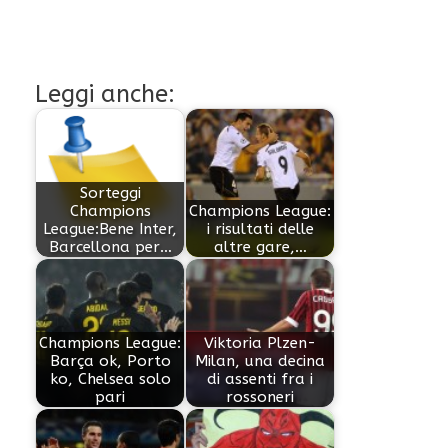
Leggi anche:
Sorteggi
Champions
Champions League:
League:Bene Inter,
i risultati delle
Barcellona per…
altre gare,…
Champions League:
Viktoria Plzen-
Barça ok, Porto
Milan, una decina
ko, Chelsea solo
di assenti fra i
pari
rossoneri