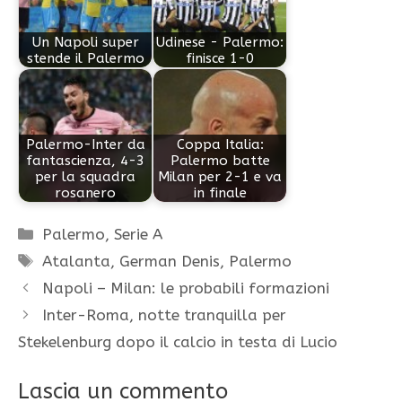
Un Napoli super
Udinese - Palermo:
stende il Palermo
finisce 1-0
Palermo-Inter da
Coppa Italia:
fantascienza, 4-3
Palermo batte
per la squadra
Milan per 2-1 e va
rosanero
in finale
Categorie
Palermo
,
Serie A
Tag
Atalanta
,
German Denis
,
Palermo
Napoli – Milan: le probabili formazioni
Inter-Roma, notte tranquilla per
Stekelenburg dopo il calcio in testa di Lucio
Lascia un commento