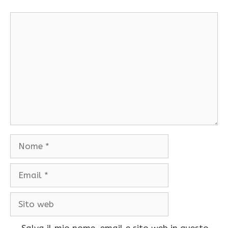
Commento
Nome
Email
Sito
web
Salva il mio nome, email e sito web in questo