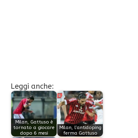
Leggi anche:
Milan, Gattuso è
tornato a giocare
Milan, l'antidoping
dopo 6 mesi
ferma Gattuso