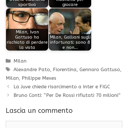
sportiva
giocare
Milan, Ivan
Gattuso ha
Milan, Galliani sugli
rischiato di perdere
infortunati: sono 8
la vista
e non…
Categorie
Milan
Tag
Alexandre Pato
,
Fiorentina
,
Gennaro Gattuso
,
Milan
,
Philippe Mexes
La Juve chiede risarcimento a Inter e FIGC
Bruno Conti: “Per De Rossi rifiutati 70 milioni”
Lascia un commento
Commento