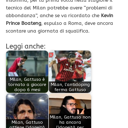
Insomma, per la prima volta nella stagione il
tecnico del Milan potrebbe avere “problemi di
abbondanza”, anche se va ricordato che
Kevin
Prince Boateng
, espulso a Roma, deve ancora
scontare una giornata di squalifica.
Leggi anche:
Milan, Gattuso è
tornato a giocare
Milan, l'antidoping
dopo 6 mesi
ferma Gattuso
Milan, Gattuso non
Milan, Gattuso
ha ancora
ottiene l'idoneità
l'idoneità per