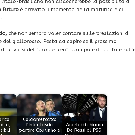
l’italo-brasiliano non disdegnerebbe la possibilità di
n Futuro
è arrivato il momento della maturità e di
.
do,
che non sembra voler contare sulle prestazioni di
 del giallorosso. Resta da capire se il prossimo
di privarsi del faro del centrocampo e di puntare sull’
arica
Calciomercato:
otta,
l'Inter lascia
Ancelotti chiama
sibili
partire Coutinho e
De Rossi al PSG: