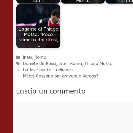
sua…
Motta
sostitu
L'agente di Thiago
Motta: "Poco
stimato dai tifosi,
…
Categorie
Inter
,
Roma
Tag
Daniele De Rossi
,
Inter
,
Roma
,
Thiago Motta
La Juve punta su Higuain
Milan: Cassano per arrivare a Vargas?
Lascia un commento
Commento