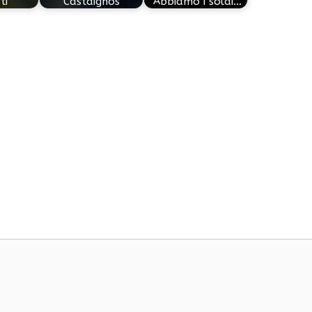
ti
Castaignos
"Abbiamo i soldi…