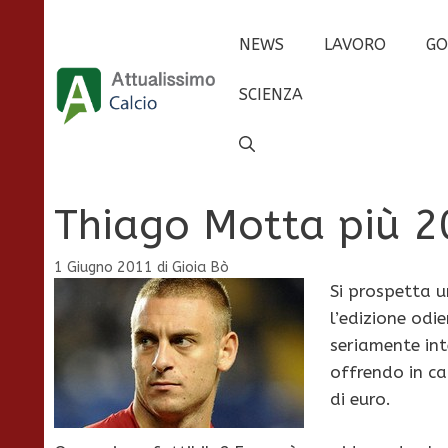
Vai
al
NEWS
LAVORO
GO
contenuto
SCIENZA
Thiago Motta più 20
1 Giugno 2011
di
Gioia Bò
Si prospetta 
l’edizione odie
seriamente in
offrendo in ca
di euro.