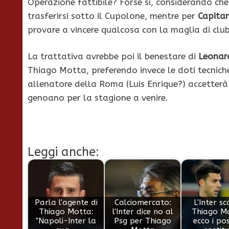
Operazione fattibile? Forse sì, considerando che 
trasferirsi sotto il Cupolone, mentre per
Capita
provare a vincere qualcosa con la maglia di club
La trattativa avrebbe poi il benestare di
Leonar
Thiago Motta, preferendo invece le doti tecniche
allenatore della Roma (Luis Enrique?) accetterà 
genoano per la stagione a venire.
Leggi anche:
Parla l'agente di
Calciomercato:
L'Inter sc
Thiago Motta:
l'Inter dice no al
Thiago M
"Napoli-Inter la
Psg per Thiago
ecco i pos