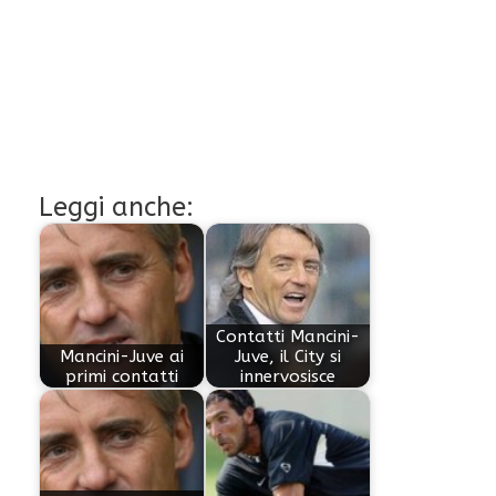
Leggi anche:
Contatti Mancini-
Mancini-Juve ai
Juve, il City si
primi contatti
innervosisce