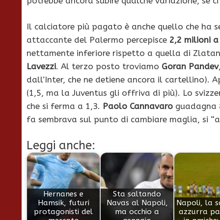
potrebbe ancora subire qualche variazione, se ci
Il calciatore più pagato è anche quello che ha 
attaccante del Palermo percepisce
2,2 milioni 
nettamente inferiore rispetto a quella di Zlata
Lavezzi
. Al terzo posto troviamo
Goran Pandev
dall’Inter, che ne detiene ancora il cartellino).
(1,5, ma la Juventus gli offriva di più). Lo svizz
che si ferma a 1,3.
Paolo Cannavaro
guadagna 8
fa sembrava sul punto di cambiare maglia, si “
Leggi anche:
Hernanes e
Sta saltando
Hamsik, futuri
Navas al Napoli,
Napoli, la 
protagonisti del
ma occhio a
azzurra pa