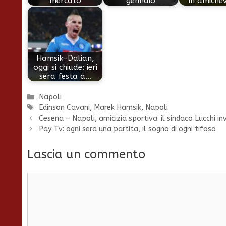
mercato
gennaio
in amiche
Hamsik-Dalian,
oggi si chiude: ieri
sera festa a…
Categorie
Napoli
Tag
Edinson Cavani
,
Marek Hamsik
,
Napoli
Cesena – Napoli, amicizia sportiva: il sindaco Lucchi in
Pay Tv: ogni sera una partita, il sogno di ogni tifoso
Lascia un commento
Commento