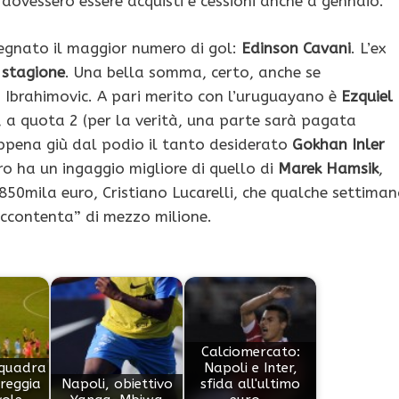
 dovessero essere acquisti e cessioni anche a gennaio.
segnato il maggior numero di gol:
Edinson Cavani
. L’ex
a stagione
. Una bella somma, certo, anche se
n Ibrahimovic. A pari merito con l’uruguayano è
Ezquiel
, a quota 2 (per la verità, una parte sarà pagata
 Appena giù dal podio il tanto desiderato
Gokhan Inler
ero ha un ingaggio migliore di quello di
Marek Hamsik
,
50mila euro, Cristiano Lucarelli, che qualche settima
accontenta” di mezzo milione.
Calciomercato:
squadra
Napoli e Inter,
reggia
Napoli, obiettivo
sfida all'ultimo