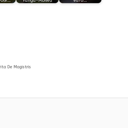
vole…
Yanga-Mbiwa
euro…
vita De Magistris