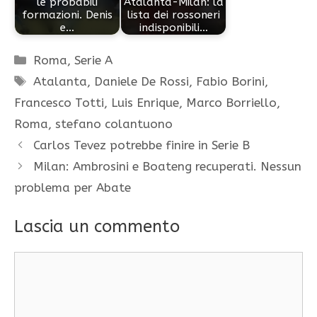
le probabili
Atalanta-Milan: la
formazioni. Denis
lista dei rossoneri
e…
indisponibili…
Categorie
Roma
,
Serie A
Tag
Atalanta
,
Daniele De Rossi
,
Fabio Borini
,
Francesco Totti
,
Luis Enrique
,
Marco Borriello
,
Roma
,
stefano colantuono
Carlos Tevez potrebbe finire in Serie B
Milan: Ambrosini e Boateng recuperati. Nessun
problema per Abate
Lascia un commento
Commento