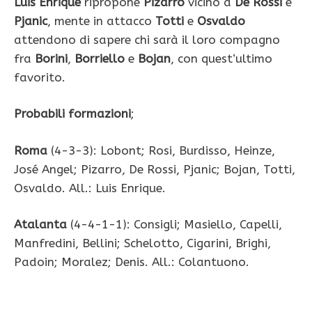
Luis Enrique
ripropone
Pizarro
vicino a
De Rossi
e
Pjanic
, mente in attacco
Totti
e
Osvaldo
attendono di sapere chi sarà il loro compagno
fra
Borini
,
Borriello
e
Bojan
, con quest’ultimo
favorito.
Probabili formazioni
;
Roma
(4-3-3): Lobont; Rosi, Burdisso, Heinze,
José Angel; Pizarro, De Rossi, Pjanic; Bojan, Totti,
Osvaldo. All.: Luis Enrique.
Atalanta
(4-4-1-1): Consigli; Masiello, Capelli,
Manfredini, Bellini; Schelotto, Cigarini, Brighi,
Padoin; Moralez; Denis. All.: Colantuono.