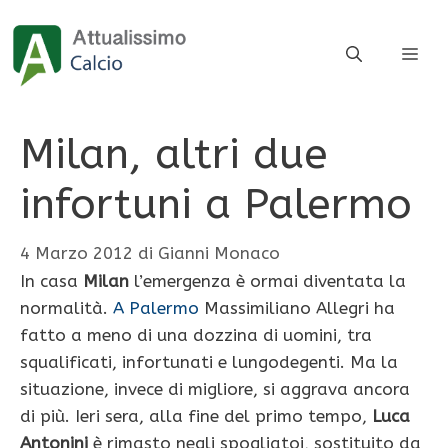
Vai
al
ME
contenuto
Milan, altri due
infortuni a Palermo
4 Marzo 2012
di
Gianni Monaco
In casa
Milan
l’emergenza è ormai diventata la
normalità.
A Palermo
Massimiliano Allegri ha
fatto a meno di una dozzina di uomini, tra
squalificati, infortunati e lungodegenti. Ma la
situazione, invece di migliore, si aggrava ancora
di più. Ieri sera, alla fine del primo tempo,
Luca
Antonini
è rimasto negli spogliatoi, sostituito da