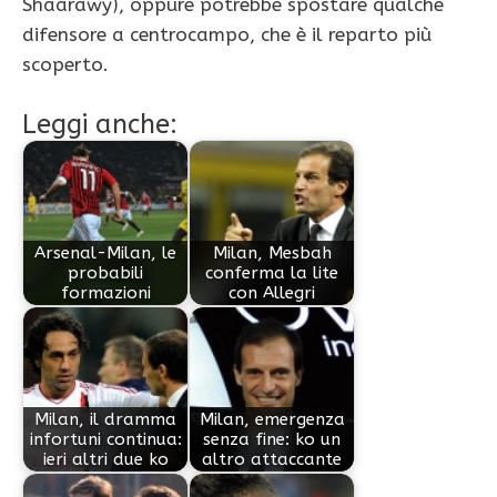
Shaarawy), oppure potrebbe spostare qualche
difensore a centrocampo, che è il reparto più
scoperto.
Leggi anche:
Arsenal-Milan, le
Milan, Mesbah
probabili
conferma la lite
formazioni
con Allegri
Milan, il dramma
Milan, emergenza
infortuni continua:
senza fine: ko un
ieri altri due ko
altro attaccante