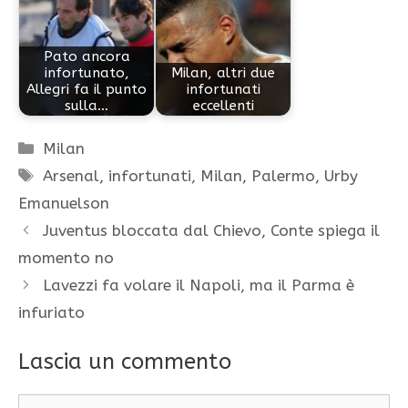
Pato ancora
infortunato,
Milan, altri due
Allegri fa il punto
infortunati
sulla…
eccellenti
Categorie
Milan
Tag
Arsenal
,
infortunati
,
Milan
,
Palermo
,
Urby
Emanuelson
Juventus bloccata dal Chievo, Conte spiega il
momento no
Lavezzi fa volare il Napoli, ma il Parma è
infuriato
Lascia un commento
Commento