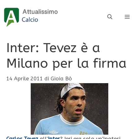
Vai
al
ME
contenuto
Inter: Tevez è a
Milano per la firma
14 Aprile 2011
di
Gioia Bò
Carlos Tevez
all’
Inter
? Ieri era solo un’ipotesi,