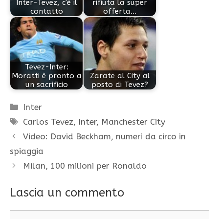
Inter-Tevez, c'è il
rifiuta la super
contatto
offerta…
Tevez-Inter:
Moratti è pronto a
Zarate al City al
un sacrificio
posto di Tevez?
Categorie
Inter
Tag
Carlos Tevez
,
Inter
,
Manchester City
Video: David Beckham, numeri da circo in
spiaggia
Milan, 100 milioni per Ronaldo
Lascia un commento
Commento