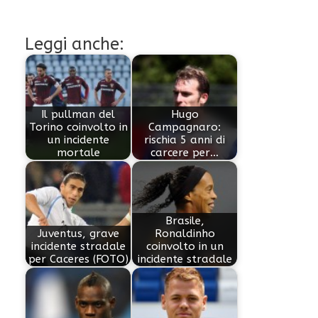
Leggi anche:
Il pullman del
Hugo
Torino coinvolto in
Campagnaro:
un incidente
rischia 5 anni di
mortale
carcere per…
Brasile,
Juventus, grave
Ronaldinho
incidente stradale
coinvolto in un
per Caceres (FOTO)
incidente stradale