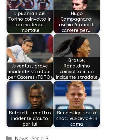
Il pullman del
Hugo
Torino coinvolto in
Campagnaro:
un incidente
rischia 5 anni di
mortale
carcere per…
Brasile,
Juventus, grave
Ronaldinho
incidente stradale
coinvolto in un
per Caceres (FOTO)
incidente stradale
Balotelli, un altro
Bundesliga sotto
incidente d'auto
choc: Vukcevic è in
per lui
coma
Categorie
News
,
Serie B