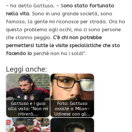
– ha detto Gattuso. – S
ono stato fortunato
nella vita
. Sono in una grande società, sono
famoso, la gente mi riconosce per strada. Ora ho
questo problema agli occhi, ma ci sono persone
che stanno peggio.
C’è chi non potrebbe
permettersi tutte le visite specialistiche che sto
facendo io
perché non ha i soldi”.
Leggi anche:
Gattuso e i guai
Foto: Gattuso
alla vista: "Non mi
assiste a Milan-
ritirerò,…
Udinese con gli…