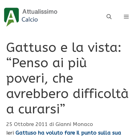
Vai
al
ME
contenuto
Gattuso e la vista:
“Penso ai più
poveri, che
avrebbero difficoltà
a curarsi”
25 Ottobre 2011
di
Gianni Monaco
Ieri
Gattuso ha voluto fare il punto sulla sua