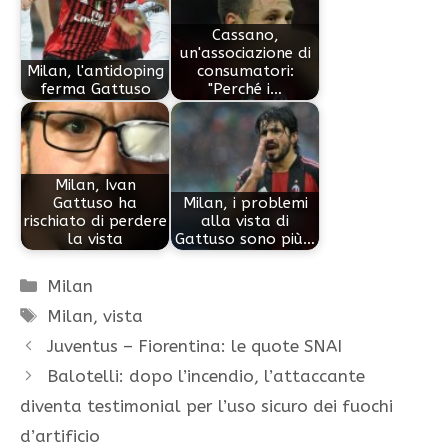
Cassano,
un'associazione di
Milan, l'antidoping
consumatori:
ferma Gattuso
"Perché i…
Milan, Ivan
Gattuso ha
Milan, i problemi
rischiato di perdere
alla vista di
la vista
Gattuso sono più…
Categorie
Milan
Tag
Milan
,
vista
Juventus – Fiorentina: le quote SNAI
Balotelli: dopo l’incendio, l’attaccante
diventa testimonial per l’uso sicuro dei fuochi
d’artificio