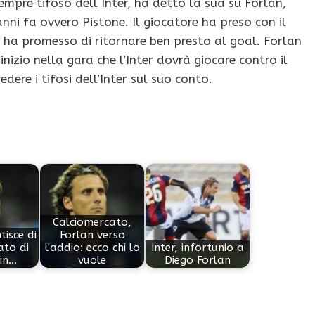
empre tifoso dell Inter, ha detto la sua su Forlan,
ni fa ovvero Pistone. Il giocatore ha preso con il
e ha promesso di ritornare ben presto al goal. Forlan
nizio nella gara che l’Inter dovrà giocare contro il
dere i tifosi dell’Inter sul suo conto.
Calciomercato,
isce di
Forlan verso
ato di
l'addio: ecco chi lo
Inter, infortunio a
 in…
vuole
Diego Forlan