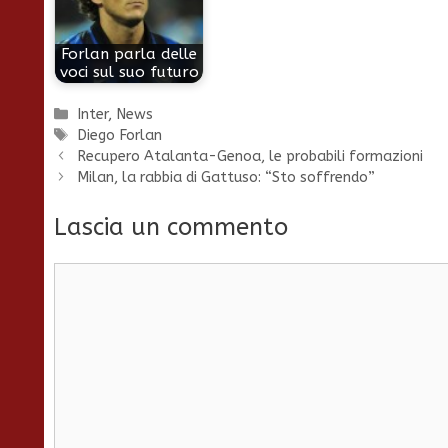
Forlan parla delle
voci sul suo futuro
Categorie
Inter
,
News
Tag
Diego Forlan
Recupero Atalanta-Genoa, le probabili formazioni
Milan, la rabbia di Gattuso: “Sto soffrendo”
Lascia un commento
Commento