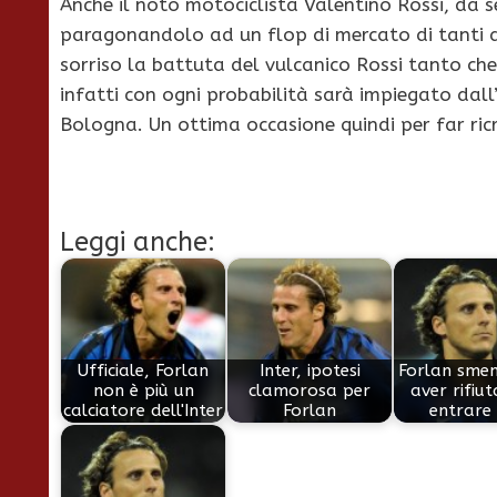
Anche il noto motociclista Valentino Rossi, da s
paragonandolo ad un flop di mercato di tanti an
sorriso la battuta del vulcanico Rossi tanto ch
infatti con ogni probabilità sarà impiegato dall’i
Bologna. Un ottima occasione quindi per far ricre
Leggi anche:
Ufficiale, Forlan
Inter, ipotesi
Forlan sment
non è più un
clamorosa per
aver rifiut
calciatore dell'Inter
Forlan
entrare