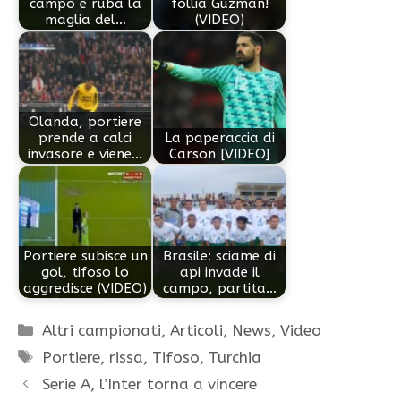
campo e ruba la
follia Guzman!
maglia del…
(VIDEO)
Olanda, portiere
prende a calci
La paperaccia di
invasore e viene…
Carson [VIDEO]
Portiere subisce un
Brasile: sciame di
gol, tifoso lo
api invade il
aggredisce (VIDEO)
campo, partita…
Categorie
Altri campionati
,
Articoli
,
News
,
Video
Tag
Portiere
,
rissa
,
Tifoso
,
Turchia
Serie A, l’Inter torna a vincere