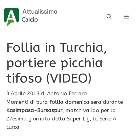
Vai
al
ME
contenuto
Follia in Turchia,
portiere picchia
tifoso (VIDEO)
3 Aprile 2013
di
Antonio Ferraro
Momenti di pura follia domenica sera durante
Kasimpasa-Bursaspur
, match valido per la
27esima giornata della Süper Lig, la Serie A
turca.