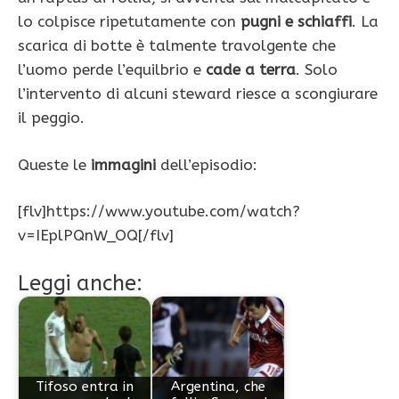
lo colpisce ripetutamente con
pugni e schiaffi
. La
scarica di botte è talmente travolgente che
l’uomo perde l’equilbrio e
cade a terra
. Solo
l’intervento di alcuni steward riesce a scongiurare
il peggio.
Queste le
immagini
dell’episodio:
[flv]https://www.youtube.com/watch?
v=IEplPQnW_OQ[/flv]
Leggi anche:
Tifoso entra in
Argentina, che