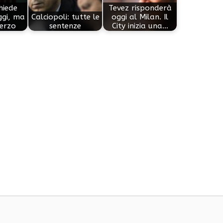
hiede
Tevez risponderà
ggi, ma
Calciopoli: tutte le
oggi al Milan. Il
herzo
sentenze
City inizia una…