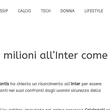
SSIP
CALCIO
TECH
DONNA
LIFESTYLE
 milioni all’Inter come
antis
ha chiesto un risarcimento all’
Inter
per essere
nti nei suoi confronti dagli uomini sicurezza della
 L’ex arbitro, imputato nel primo processo
Calciopoli
c