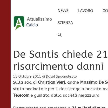
Vai
al
NEWS
LAVORO
GO
contenuto
SCIENZA
De Santis chiede 21
risarcimento danni
11 Ottobre 2011
di
David Spagnoletto
Sulla scia di
Christian Vieri
, anche
Massimo De S
stato pedinato e per il dossieraggio portato ava
Telecom
e guidata dalla società nerazzurra.
Risarcimento che ammonta a
21 milioni di euro
.