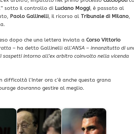
” sotto il controllo di
Luciano Moggi
, è passato al
ato,
Paolo Gallinelli
, il ricorso al
Tribunale di Milano
,
ta.
preso dopo che una lettera inviata a
Corso Vittorio
tratta
– ha detto Gallinelli all’
ANSA
–
innanzitutto di un
di sospetti intorno all’ex arbitro coinvolto nella vicenda
 difficoltà l’Inter ora c’è anche questa grana
ourage dovranno gestire al meglio.