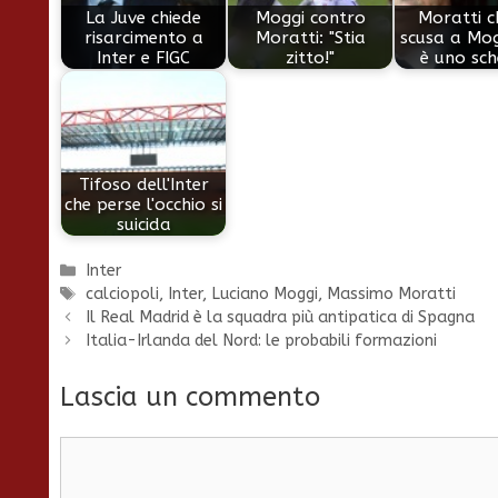
La Juve chiede
Moggi contro
Moratti c
risarcimento a
Moratti: "Stia
scusa a Mo
Inter e FIGC
zitto!"
è uno sc
Tifoso dell'Inter
che perse l'occhio si
suicida
Categorie
Inter
Tag
calciopoli
,
Inter
,
Luciano Moggi
,
Massimo Moratti
Il Real Madrid è la squadra più antipatica di Spagna
Italia-Irlanda del Nord: le probabili formazioni
Lascia un commento
Commento