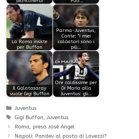
bianconero!
"Può…
Parma-Juventus,
Conte: "I miei
La Roma insiste
calciatori sono i
per Buffon
più…
Ore caldissime per
Il Galatasaray
Di Maria alla
vuole Gigi Buffon
Juventus: gli…
Categorie
Juventus
Tag
Gigi Buffon
,
Juventus
Roma, preso Josè Angel
Napoli: Pandev al posto di Lavezzi?