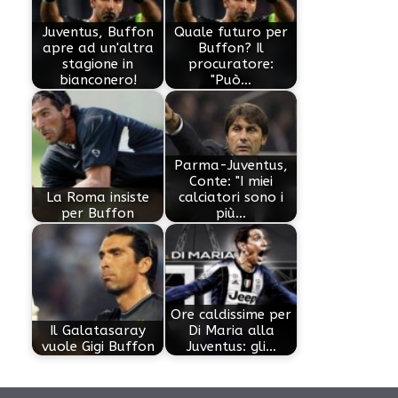
Juventus, Buffon
Quale futuro per
apre ad un'altra
Buffon? Il
stagione in
procuratore:
bianconero!
"Può…
Parma-Juventus,
Conte: "I miei
La Roma insiste
calciatori sono i
per Buffon
più…
Ore caldissime per
Il Galatasaray
Di Maria alla
vuole Gigi Buffon
Juventus: gli…