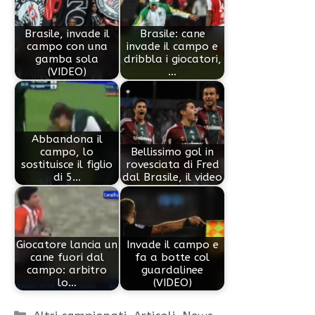
Brasile, invade il
Brasile: cane
campo con una
invade il campo e
gamba sola
dribbla i giocatori,
(VIDEO)
…
Abbandona il
campo, lo
Bellissimo gol in
sostituisce il figlio
rovesciata di Fred
di 5…
dal Brasile, il video
Giocatore lancia un
Invade il campo e
cane fuori dal
fa a botte col
campo: arbitro
guardalinee
lo…
(VIDEO)
Categorie