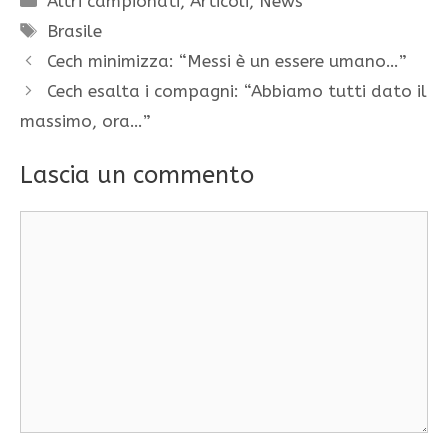
Altri campionati
,
Articoli
,
News
Tag
Brasile
Cech minimizza: “Messi è un essere umano…”
Cech esalta i compagni: “Abbiamo tutti dato il
massimo, ora…”
Lascia un commento
Commento