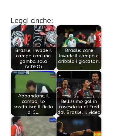
Leggi anche:
Brasile, invade il
Brasile: cane
campo con una
invade il campo e
gamba sola
dribbla i giocatori,
(VIDEO)
…
Abbandona il
campo, lo
Bellissimo gol in
sostituisce il figlio
rovesciata di Fred
di 5…
dal Brasile, il video