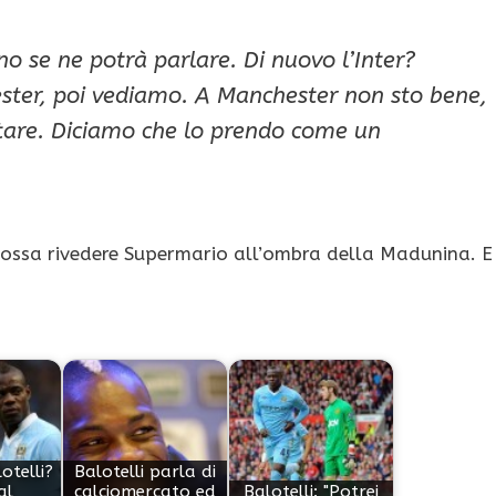
no se ne potrà parlare. Di nuovo l’Inter?
ster, poi vediamo. A Manchester non sto bene,
ttare. Diciamo che lo prendo come un
si possa rivedere Supermario all’ombra della Madunina. E
otelli?
Balotelli parla di
al
calciomercato ed
Balotelli: "Potrei