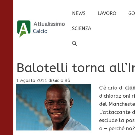
Vai
al
NEWS
LAVORO
GO
contenuto
SCIENZA
Balotelli torna all’I
1 Agosto 2011
di
Gioia Bò
C’è aria di
clam
dichiarazioni 
del Manchester
L’attaccante d
esclude la pos
o – perché no?