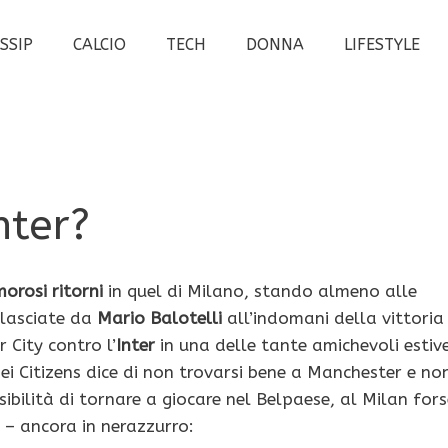
SSIP
CALCIO
TECH
DONNA
LIFESTYLE
nter?
orosi ritorni
in quel di Milano, stando almeno alle
rilasciate da
Mario Balotelli
all’indomani della vittoria
 City contro l’
Inter
in una delle tante amichevoli estive
ei Citizens dice di non trovarsi bene a Manchester e no
sibilità di tornare a giocare nel Belpaese, al Milan fors
 – ancora in nerazzurro: