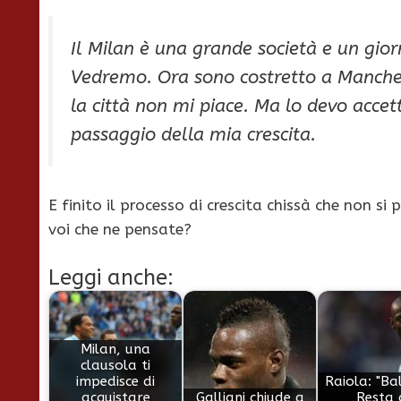
Il Milan è una grande società e un gior
Vedremo. Ora sono costretto a Manche
la città non mi piace. Ma lo devo acce
passaggio della mia crescita.
E finito il processo di crescita chissà che non 
voi che ne pensate?
Leggi anche:
Milan, una
clausola ti
impedisce di
Raiola: "Bal
acquistare
Galliani chiude a
Resta 