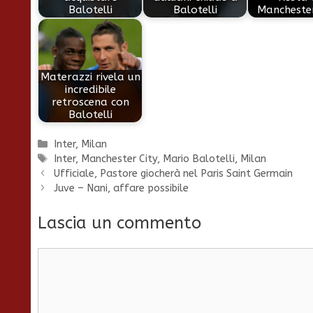
Balotelli
Balotelli
Manchester
Materazzi rivela un
incredibile
retroscena con
Balotelli
Categorie
Inter
,
Milan
Tag
Inter
,
Manchester City
,
Mario Balotelli
,
Milan
Ufficiale, Pastore giocherà nel Paris Saint Germain
Juve – Nani, affare possibile
Lascia un commento
Commento